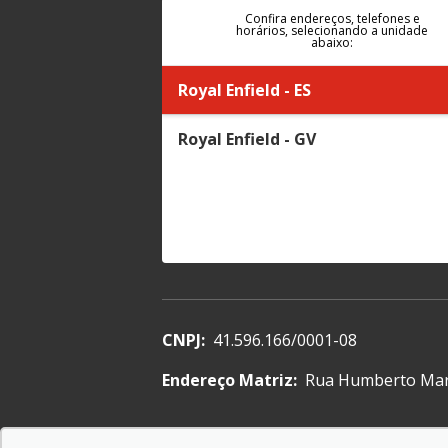
Confira endereços, telefones e
horários, selecionando a unidade
abaixo:
Royal Enfield - ES
Royal Enfield - GV
CNPJ:
41.596.166/0001-08
Endereço Matriz:
Rua Humberto Marti